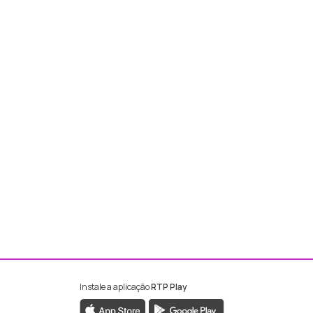
Instale a aplicação
RTP Play
ebook da RTP Madeira
nstagram da RTP Madeira