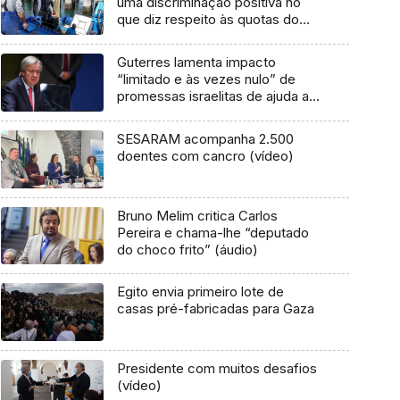
uma discriminação positiva no
que diz respeito às quotas do
atum na UE (áudio)
Guterres lamenta impacto
“limitado e às vezes nulo” de
promessas israelitas de ajuda a
Gaza
SESARAM acompanha 2.500
doentes com cancro (vídeo)
Bruno Melim critica Carlos
Pereira e chama-lhe “deputado
do choco frito” (áudio)
Egito envia primeiro lote de
casas pré-fabricadas para Gaza
Presidente com muitos desafios
(vídeo)