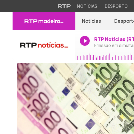
NOTÍCIAS
DESPORTO
Notícias
Desport
RTP Notícias (R
Emissão em simultâ