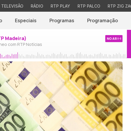
TELEVISÃO
RÁDIO
RTP PLAY
RTP PALCO
RTP ZIG ZA
o
Especiais
Programas
Programação
TP Madeira)
NO AR
neo com RTP Notícias