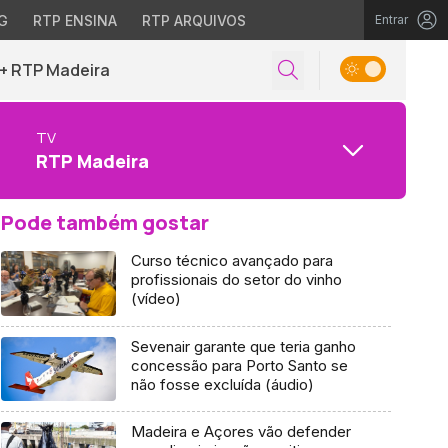
G
RTP ENSINA
RTP ARQUIVOS
Entrar
+ RTP Madeira
TV
RTP Madeira
Pode também gostar
Curso técnico avançado para
profissionais do setor do vinho
(vídeo)
Sevenair garante que teria ganho
concessão para Porto Santo se
não fosse excluída (áudio)
Madeira e Açores vão defender