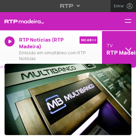
Entrar
RTP Notícias (RTP
NO AR
TV
Madeira)
RTP Madei
Emissão em simultâneo com RTP
Notícias