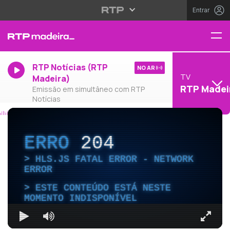
Entrar
RTP Notícias (RTP
NO AR
TV
Madeira)
RTP Madei
Emissão em simultâneo com RTP
Notícias
ERRO
204
HLS.JS FATAL ERROR - NETWORK
ERROR
ESTE CONTEÚDO ESTÁ NESTE
MOMENTO INDISPONÍVEL