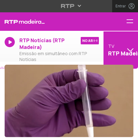
Entrar
RTP Notícias (RTP
NO AR
TV
Madeira)
RTP Madei
Emissão em simultâneo com RTP
Notícias