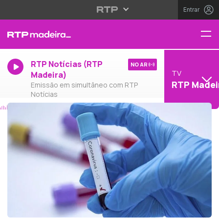
Entrar
RTP Notícias (RTP
NO AR
TV
Madeira)
RTP Madei
Emissão em simultâneo com RTP
Notícias