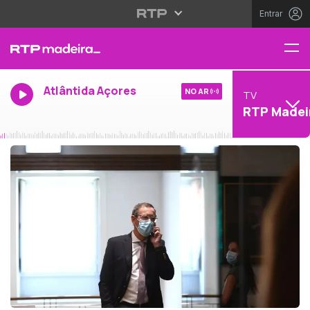
Entrar
Atlântida Açores
NO AR
TV
RTP Madei