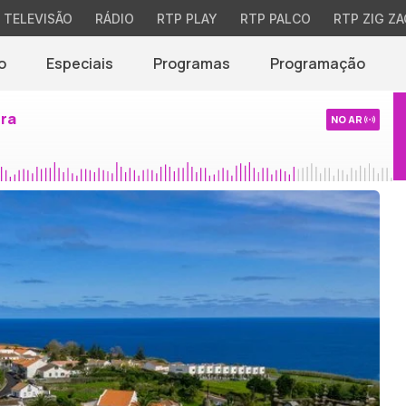
TELEVISÃO
RÁDIO
RTP PLAY
RTP PALCO
RTP ZIG ZA
o
Especiais
Programas
Programação
ira
NO AR