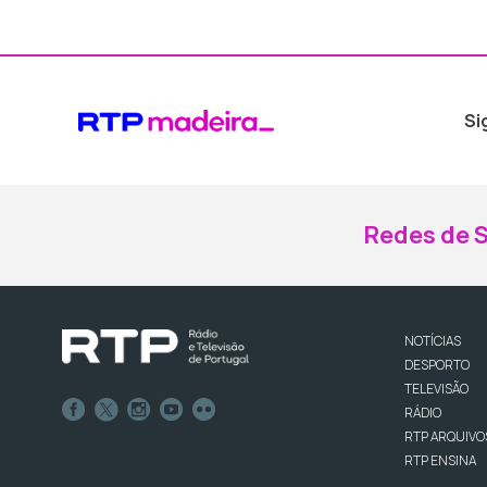
Si
Redes de S
NOTÍCIAS
DESPORTO
TELEVISÃO
RÁDIO
RTP ARQUIVO
RTP ENSINA