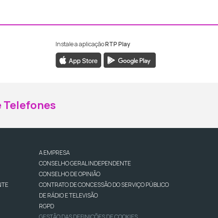
Instale a aplicação
RTP Play
ebook da RTP Madeira
nstagram da RTP Madeira
 Telefones
A EMPRESA
CONSELHO GERAL INDEPENDENTE
CONSELHO DE OPINIÃO
NTE
CONTRATO DE CONCESSÃO DO SERVIÇO PÚBLICO
DE RÁDIO E TELEVISÃO
RGPD
GESTÃO DAS DEFINIÇÕES DE COOKIES