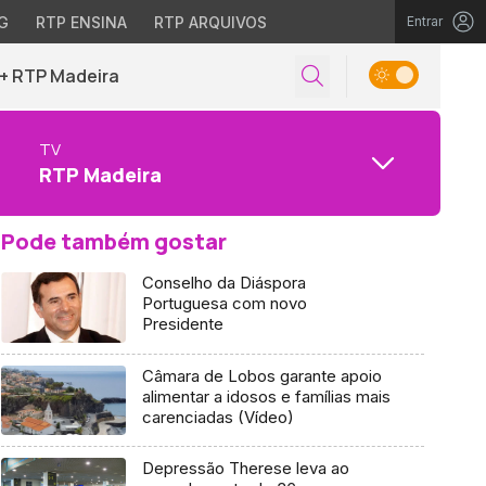
G
RTP ENSINA
RTP ARQUIVOS
Entrar
+ RTP Madeira
TV
RTP Madeira
Pode também gostar
Conselho da Diáspora
Portuguesa com novo
Presidente
Câmara de Lobos garante apoio
alimentar a idosos e famílias mais
carenciadas (Vídeo)
Depressão Therese leva ao