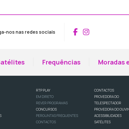
Aceder ao Fac
Aceder ao I
ga-nos nas redes sociais
atélites
Frequências
Moradas e
RTP PLAY
CONTACTOS
EM DIRETO
PROVEDORA DO
REVER PROGRAMAS
TELESPECTADOR
CONCURSOS
PROVEDORA DO OUVI
S
PERGUNTAS FREQUENTES
ACESSIBILIDADES
CONTACTOS
SATÉLITES