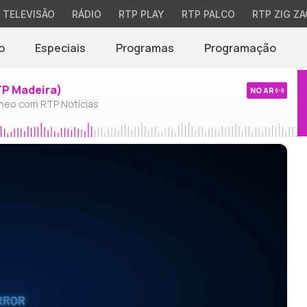
TELEVISÃO
RÁDIO
RTP PLAY
RTP PALCO
RTP ZIG ZA
o
Especiais
Programas
Programação
TP Madeira)
NO AR
neo com RTP Notícias
RROR