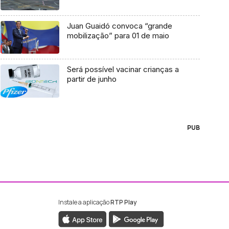
Juan Guaidó convoca “grande
mobilização” para 01 de maio
Será possível vacinar crianças a
partir de junho
PUB
Instale a aplicação
RTP Play
ebook da RTP Madeira
nstagram da RTP Madeira