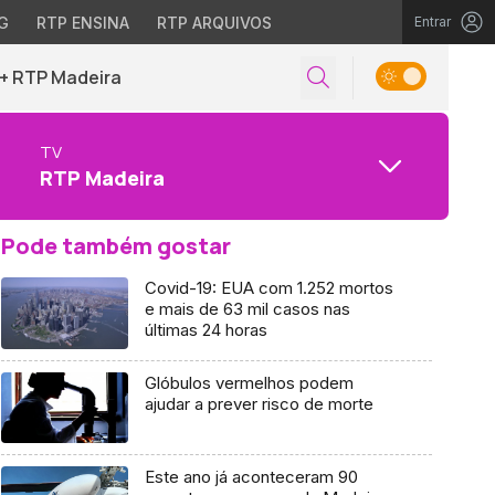
G
RTP ENSINA
RTP ARQUIVOS
Entrar
+ RTP Madeira
TV
RTP Madeira
Pode também gostar
Covid-19: EUA com 1.252 mortos
e mais de 63 mil casos nas
últimas 24 horas
Glóbulos vermelhos podem
ajudar a prever risco de morte
Este ano já aconteceram 90