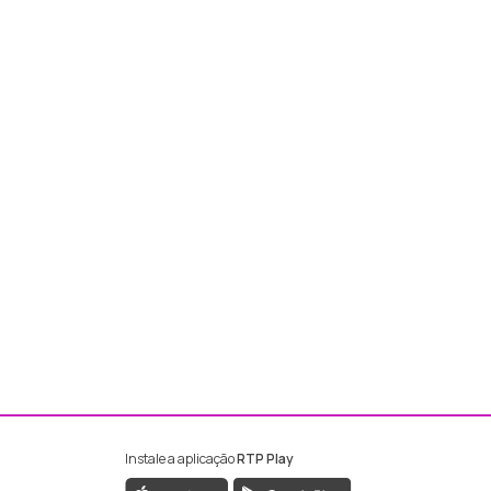
Instale a aplicação
RTP Play
ebook da RTP Madeira
nstagram da RTP Madeira