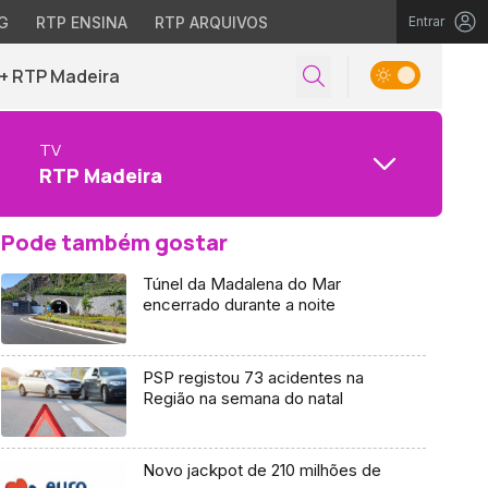
G
RTP ENSINA
RTP ARQUIVOS
Entrar
+ RTP Madeira
TV
RTP Madeira
Pode também gostar
Túnel da Madalena do Mar
encerrado durante a noite
PSP registou 73 acidentes na
Região na semana do natal
Novo jackpot de 210 milhões de