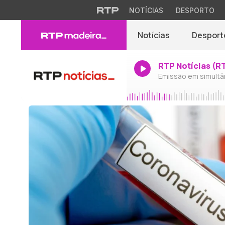
NOTÍCIAS
DESPORTO
Notícias
Desport
RTP Notícias (R
Emissão em simultâ