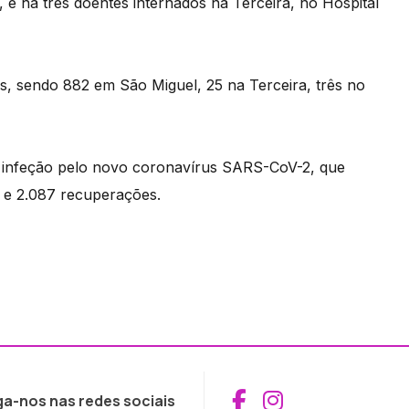
 e há três doentes internados na Terceira, no Hospital
, sendo 882 em São Miguel, 25 na Terceira, três no
e infeção pelo novo coronavírus SARS-CoV-2, que
s e 2.087 recuperações.
Aceder ao Fac
Aceder ao I
ga-nos nas redes sociais