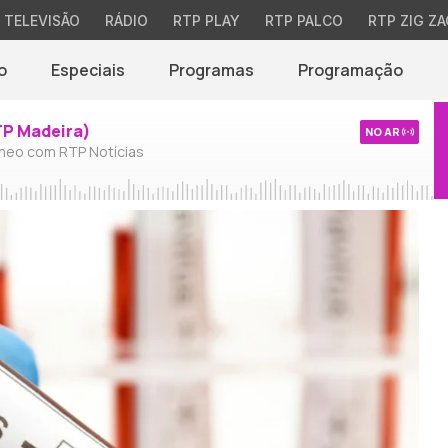
TELEVISÃO
RÁDIO
RTP PLAY
RTP PALCO
RTP ZIG ZA
o
Especiais
Programas
Programação
TP Madeira)
NO AR
neo com RTP Notícias