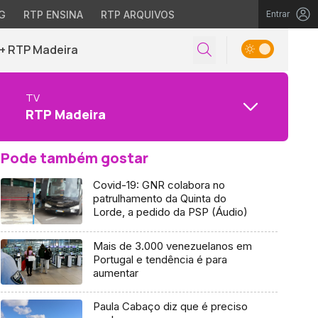
G
RTP ENSINA
RTP ARQUIVOS
Entrar
+ RTP Madeira
TV
RTP Madeira
Pode também gostar
Covid-19: GNR colabora no
patrulhamento da Quinta do
Lorde, a pedido da PSP (Áudio)
Mais de 3.000 venezuelanos em
Portugal e tendência é para
aumentar
Paula Cabaço diz que é preciso