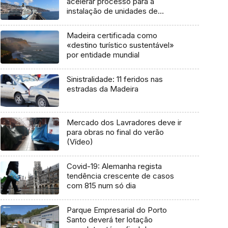
acelerar processo para a
instalação de unidades de
energia para fornecer aos navios
(vídeo)
Madeira certificada como
«destino turístico sustentável»
por entidade mundial
Sinistralidade: 11 feridos nas
estradas da Madeira
Mercado dos Lavradores deve ir
para obras no final do verão
(Vídeo)
Covid-19: Alemanha regista
tendência crescente de casos
com 815 num só dia
Parque Empresarial do Porto
Santo deverá ter lotação