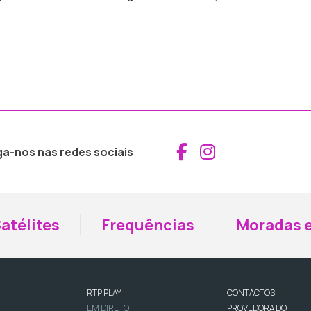
Aceder ao Fac
Aceder ao I
ga-nos nas redes sociais
atélites
Frequências
Moradas e
RTP PLAY
CONTACTOS
EM DIRETO
PROVEDORA DO