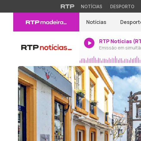
NOTÍCIAS
DESPORTO
Notícias
Desport
RTP Notícias (R
Emissão em simultâ