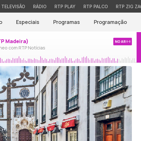
TELEVISÃO
RÁDIO
RTP PLAY
RTP PALCO
RTP ZIG ZA
o
Especiais
Programas
Programação
TP Madeira)
NO AR
neo com RTP Notícias