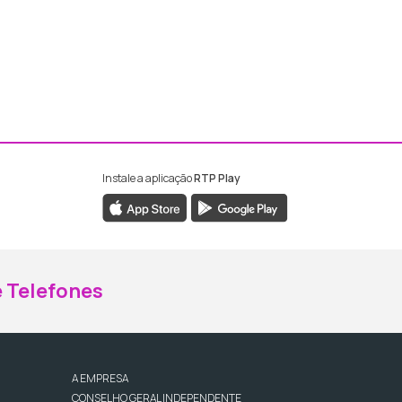
Instale a aplicação
RTP Play
ebook da RTP Madeira
nstagram da RTP Madeira
 Telefones
A EMPRESA
CONSELHO GERAL INDEPENDENTE