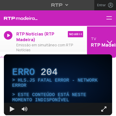
Entrar
RTP Notícias (RTP
NO AR
TV
Madeira)
RTP Madei
Emissão em simultâneo com RTP
Notícias
ERRO
204
HLS.JS FATAL ERROR - NETWORK
ERROR
ESTE CONTEÚDO ESTÁ NESTE
MOMENTO INDISPONÍVEL