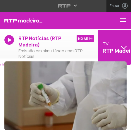
Entrar
RTP Notícias (RTP
NO AR
TV
Madeira)
RTP Madei
Emissão em simultâneo com RTP
Notícias