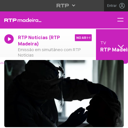
Entrar
RTP Notícias (RTP
NO AR
TV
Madeira)
RTP Madei
Emissão em simultâneo com RTP
Notícias