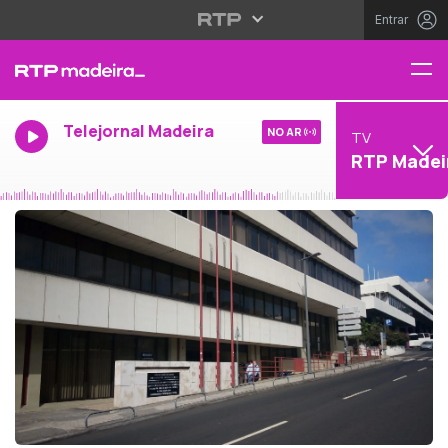
Entrar
Telejornal Madeira
NO AR
TV
RTP Madei