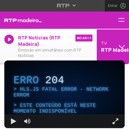
Entrar
RTP Notícias (RTP
NO AR
TV
Madeira)
RTP Madei
Emissão em simultâneo com RTP
Notícias
ERRO
204
HLS.JS FATAL ERROR - NETWORK
ERROR
ESTE CONTEÚDO ESTÁ NESTE
MOMENTO INDISPONÍVEL