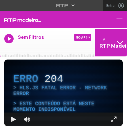
Entrar
Sem Filtros
NO AR
TV
RTP Madei
ERRO
204
HLS.JS FATAL ERROR - NETWORK
ERROR
ESTE CONTEÚDO ESTÁ NESTE
MOMENTO INDISPONÍVEL