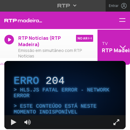
Entrar
RTP Notícias (RTP
NO AR
TV
Madeira)
RTP Madei
Emissão em simultâneo com RTP
Notícias
ERRO
204
HLS.JS FATAL ERROR - NETWORK
ERROR
ESTE CONTEÚDO ESTÁ NESTE
MOMENTO INDISPONÍVEL