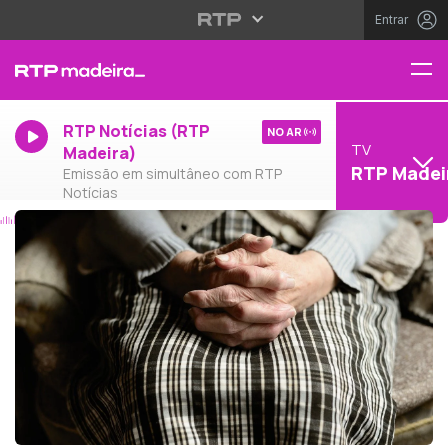
Entrar
RTP Notícias (RTP
NO AR
TV
Madeira)
RTP Madei
Emissão em simultâneo com RTP
Notícias