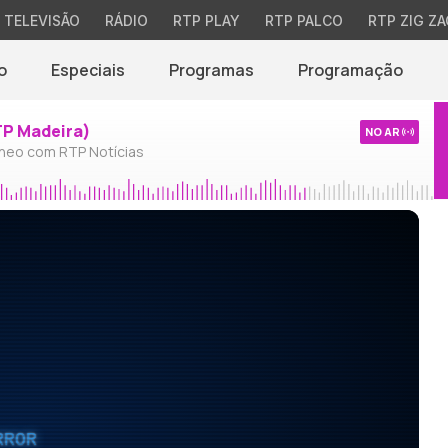
TELEVISÃO
RÁDIO
RTP PLAY
RTP PALCO
RTP ZIG ZA
o
Especiais
Programas
Programação
TP Madeira)
NO AR
neo com RTP Notícias
RROR