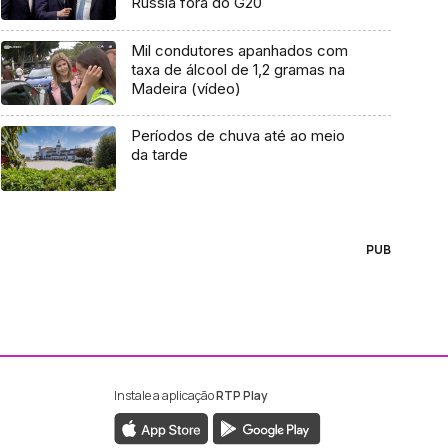
Rússia fora do G20
Mil condutores apanhados com
taxa de álcool de 1,2 gramas na
Madeira (vídeo)
Períodos de chuva até ao meio
da tarde
PUB
Instale a aplicação
RTP Play
ebook da RTP Madeira
nstagram da RTP Madeira