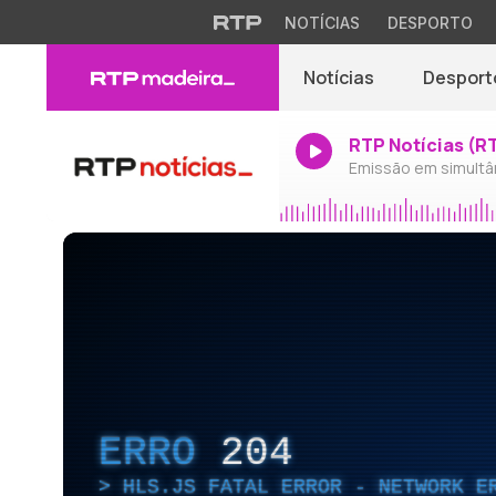
NOTÍCIAS
DESPORTO
Notícias
Desport
RTP Notícias (R
Emissão em simultâ
ERRO
204
HLS.JS FATAL ERROR - NETWORK E