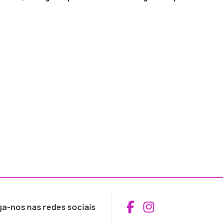
Aceder ao Fac
Aceder ao I
ga-nos nas redes sociais