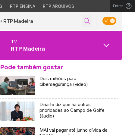
G
RTP ENSINA
RTP ARQUIVOS
Entrar
+ RTP Madeira
TV
RTP Madeira
Pode também gostar
Dois milhões para
cibersegurança (vídeo)
Dinarte diz que há outras
prioridades ao Campo de Golfe
(áudio)
MAI vai pagar até junho dívida de