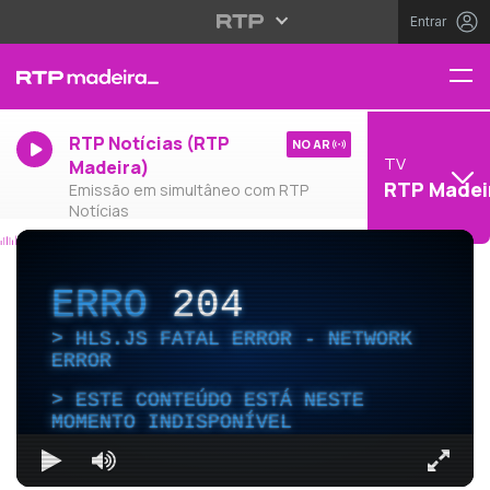
Entrar
RTP Notícias (RTP
NO AR
TV
Madeira)
RTP Madei
Emissão em simultâneo com RTP
Notícias
ERRO
204
HLS.JS FATAL ERROR - NETWORK
ERROR
ESTE CONTEÚDO ESTÁ NESTE
MOMENTO INDISPONÍVEL