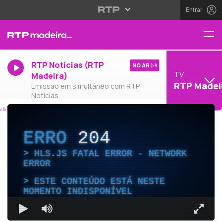
Entrar
RTP Notícias (RTP
NO AR
TV
Madeira)
RTP Madei
Emissão em simultâneo com RTP
Notícias
ERRO
204
HLS.JS FATAL ERROR - NETWORK
ERROR
ESTE CONTEÚDO ESTÁ NESTE
MOMENTO INDISPONÍVEL