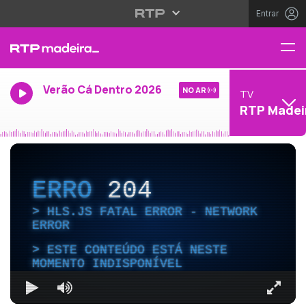
Entrar
Verão Cá Dentro 2026
NO AR
TV
RTP Madei
ERRO
204
HLS.JS FATAL ERROR - NETWORK
ERROR
ESTE CONTEÚDO ESTÁ NESTE
MOMENTO INDISPONÍVEL