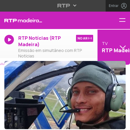
Entrar
RTP Notícias (RTP
NO AR
TV
Madeira)
RTP Madei
Emissão em simultâneo com RTP
Notícias