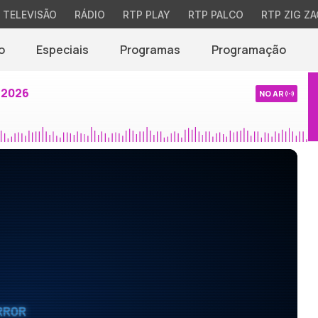
TELEVISÃO
RÁDIO
RTP PLAY
RTP PALCO
RTP ZIG ZA
o
Especiais
Programas
Programação
 2026
NO AR
RROR