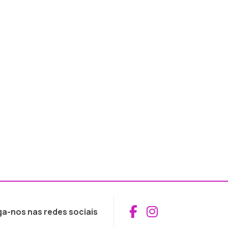
Aceder ao Fac
Aceder ao I
ga-nos nas redes sociais