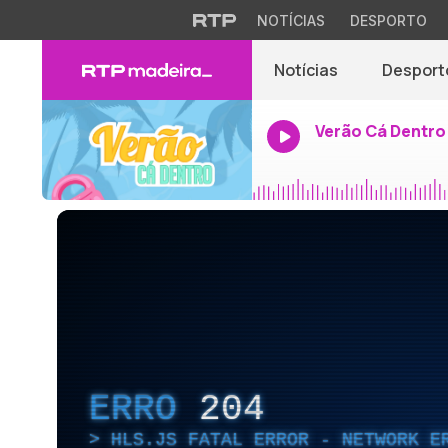
NOTÍCIAS
DESPORTO
Notícias
Desport
Verão Cá Dentro
ERRO
204
HLS.JS FATAL ERROR - NETWORK E