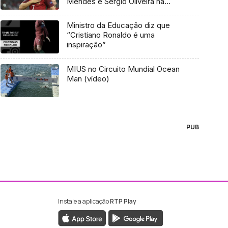
Mendes e Sérgio Oliveira na
seleção
Ministro da Educação diz que
“Cristiano Ronaldo é uma
inspiração”
MIUS no Circuito Mundial Ocean
Man (vídeo)
PUB
Instale a aplicação
RTP Play
ebook da RTP Madeira
nstagram da RTP Madeira