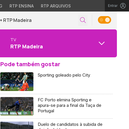
G
RTP ENSINA
RTP ARQUIVOS
Entrar
+ RTP Madeira
TV
RTP Madeira
Pode também gostar
Sporting goleado pelo City
FC Porto elimina Sporting e
apura-se para a final da Taça de
Portugal
Duelo de candidatos à subida de