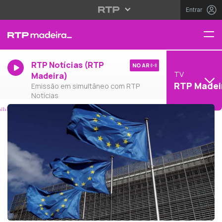
Entrar
RTP Notícias (RTP
NO AR
TV
Madeira)
RTP Madei
Emissão em simultâneo com RTP
Notícias