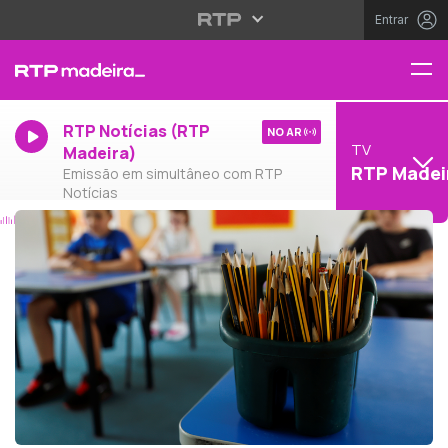
Entrar
RTP Notícias (RTP
NO AR
TV
Madeira)
RTP Madei
Emissão em simultâneo com RTP
Notícias