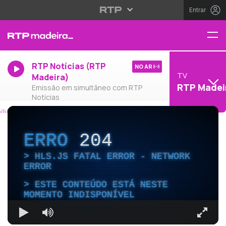
Entrar
RTP Notícias (RTP
NO AR
TV
Madeira)
RTP Madei
Emissão em simultâneo com RTP
Notícias
ERRO
204
HLS.JS FATAL ERROR - NETWORK
ERROR
ESTE CONTEÚDO ESTÁ NESTE
MOMENTO INDISPONÍVEL