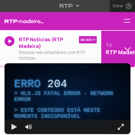
Entrar
RTP Notícias (RTP
NO AR
TV
Madeira)
RTP Madei
Emissão em simultâneo com RTP
Notícias
ERRO
204
HLS.JS FATAL ERROR - NETWORK
ERROR
ESTE CONTEÚDO ESTÁ NESTE
MOMENTO INDISPONÍVEL