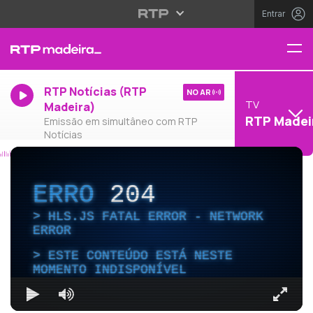
Entrar
RTP Notícias (RTP
NO AR
TV
Madeira)
RTP Madei
Emissão em simultâneo com RTP
Notícias
ERRO
204
HLS.JS FATAL ERROR - NETWORK
ERROR
ESTE CONTEÚDO ESTÁ NESTE
MOMENTO INDISPONÍVEL