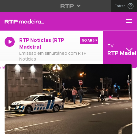
Entrar
RTP Notícias (RTP
NO AR
TV
Madeira)
RTP Madei
Emissão em simultâneo com RTP
Notícias