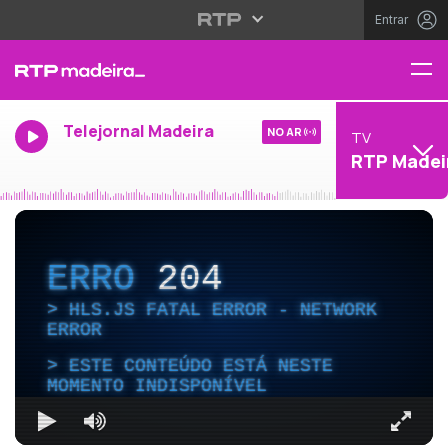
Entrar
Telejornal Madeira
NO AR
TV
RTP Madei
ERRO
204
HLS.JS FATAL ERROR - NETWORK
ERROR
ESTE CONTEÚDO ESTÁ NESTE
MOMENTO INDISPONÍVEL