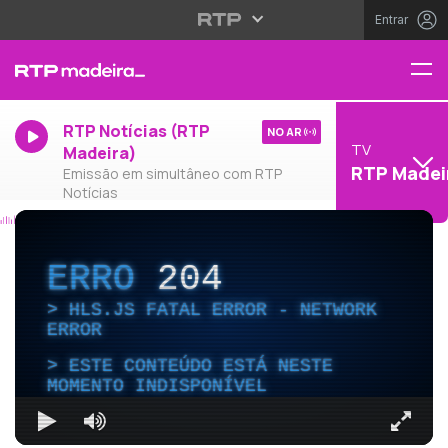
Entrar
RTP Notícias (RTP
NO AR
TV
Madeira)
RTP Madei
Emissão em simultâneo com RTP
Notícias
ERRO
204
HLS.JS FATAL ERROR - NETWORK
ERROR
ESTE CONTEÚDO ESTÁ NESTE
MOMENTO INDISPONÍVEL