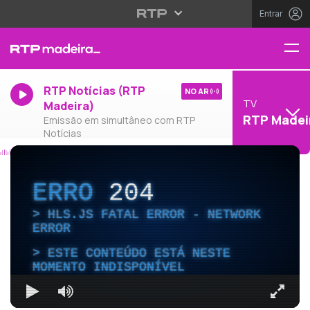
Entrar
RTP Notícias (RTP
NO AR
TV
Madeira)
RTP Madei
Emissão em simultâneo com RTP
Notícias
ERRO
204
HLS.JS FATAL ERROR - NETWORK
ERROR
ESTE CONTEÚDO ESTÁ NESTE
MOMENTO INDISPONÍVEL