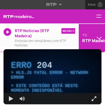
Entrar
RTP Notícias (RTP
NO AR
TV
Madeira)
RTP Madei
Emissão em simultâneo com RTP
Notícias
ERRO
204
HLS.JS FATAL ERROR - NETWORK
ERROR
ESTE CONTEÚDO ESTÁ NESTE
MOMENTO INDISPONÍVEL