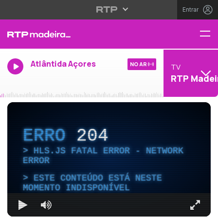
Entrar
Atlântida Açores
NO AR
TV
RTP Madei
ERRO
204
HLS.JS FATAL ERROR - NETWORK
ERROR
ESTE CONTEÚDO ESTÁ NESTE
MOMENTO INDISPONÍVEL