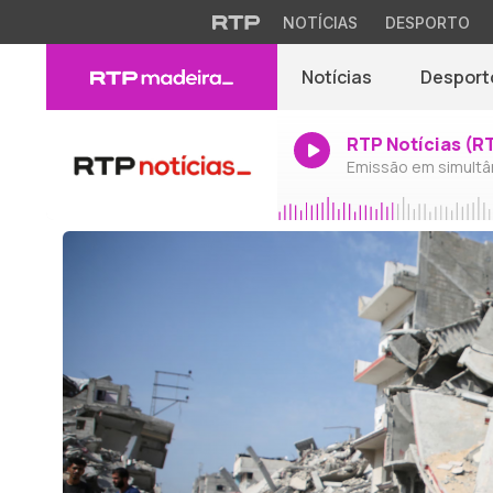
NOTÍCIAS
DESPORTO
Notícias
Desport
RTP Notícias (R
Emissão em simultâ