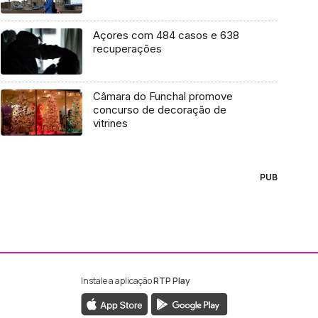
Açores com 484 casos e 638
recuperações
Câmara do Funchal promove
concurso de decoração de
vitrines
PUB
Instale a aplicação
RTP Play
ebook da RTP Madeira
nstagram da RTP Madeira