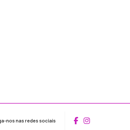
Aceder ao Fac
Aceder ao I
ga-nos nas redes sociais