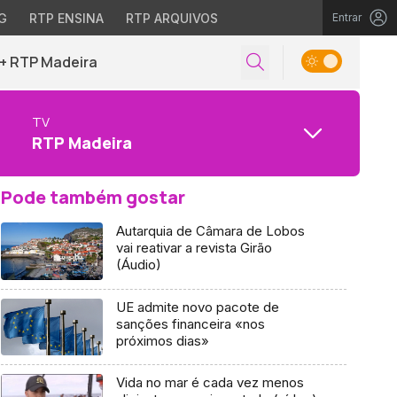
G
RTP ENSINA
RTP ARQUIVOS
Entrar
+ RTP Madeira
TV
RTP Madeira
Pode também gostar
Autarquia de Câmara de Lobos
vai reativar a revista Girão
(Áudio)
UE admite novo pacote de
sanções financeira «nos
próximos dias»
Vida no mar é cada vez menos