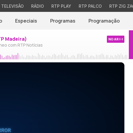
TELEVISÃO
RÁDIO
RTP PLAY
RTP PALCO
RTP ZIG ZA
o
Especiais
Programas
Programação
TP Madeira)
NO AR
neo com RTP Notícias
RROR