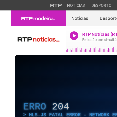
NOTÍCIAS
DESPORTO
Notícias
Desport
RTP Notícias (R
Emissão em simultâ
ERRO
204
HLS.JS FATAL ERROR - NETWORK E