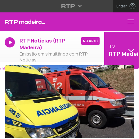
Entrar
RTP Notícias (RTP
NO AR
TV
Madeira)
RTP Madei
Emissão em simultâneo com RTP
Notícias