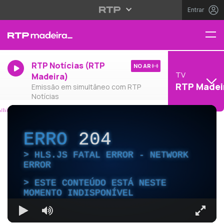
Entrar
RTP Notícias (RTP
NO AR
TV
Madeira)
RTP Madei
Emissão em simultâneo com RTP
Notícias
ERRO
204
HLS.JS FATAL ERROR - NETWORK
ERROR
ESTE CONTEÚDO ESTÁ NESTE
MOMENTO INDISPONÍVEL