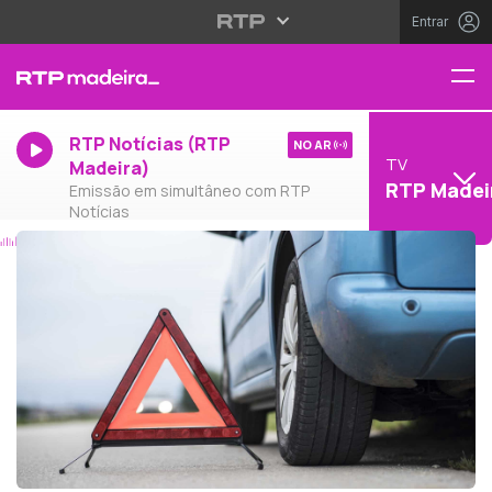
Entrar
RTP Notícias (RTP
NO AR
TV
Madeira)
RTP Madei
Emissão em simultâneo com RTP
Notícias