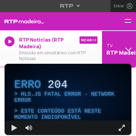
Entrar
RTP Notícias (RTP
NO AR
TV
Madeira)
RTP Madei
Emissão em simultâneo com RTP
Notícias
ERRO
204
HLS.JS FATAL ERROR - NETWORK
ERROR
ESTE CONTEÚDO ESTÁ NESTE
MOMENTO INDISPONÍVEL