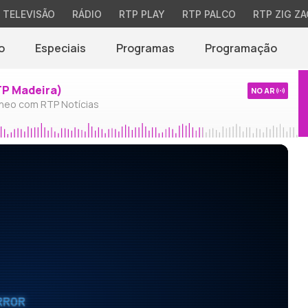
TELEVISÃO
RÁDIO
RTP PLAY
RTP PALCO
RTP ZIG ZA
o
Especiais
Programas
Programação
TP Madeira)
NO AR
neo com RTP Notícias
RROR