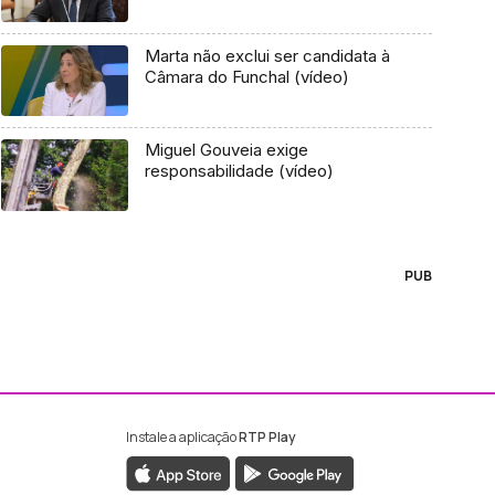
Marta não exclui ser candidata à
Câmara do Funchal (vídeo)
Miguel Gouveia exige
responsabilidade (vídeo)
PUB
Instale a aplicação
RTP Play
ebook da RTP Madeira
nstagram da RTP Madeira