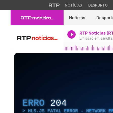
NOTÍCIAS
DESPORTO
Notícias
Desport
RTP Notícias (R
Emissão em simultâ
ERRO
204
HLS.JS FATAL ERROR - NETWORK E