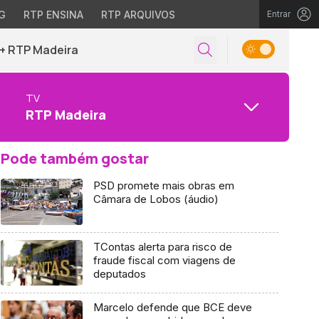
G
RTP ENSINA
RTP ARQUIVOS
Entrar
+ RTP Madeira
TV
RTP Madeira
Pode também gostar
PSD promete mais obras em
Câmara de Lobos (áudio)
TContas alerta para risco de
fraude fiscal com viagens de
deputados
Marcelo defende que BCE deve