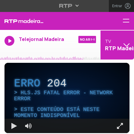
Entrar
Telejornal Madeira
NO AR
TV
RTP Madei
ERRO
204
HLS.JS FATAL ERROR - NETWORK
ERROR
ESTE CONTEÚDO ESTÁ NESTE
MOMENTO INDISPONÍVEL