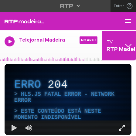
Entrar
Telejornal Madeira
NO AR
TV
RTP Madei
ERRO
204
HLS.JS FATAL ERROR - NETWORK
ERROR
ESTE CONTEÚDO ESTÁ NESTE
MOMENTO INDISPONÍVEL