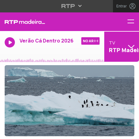
Entrar
Verão Cá Dentro 2026
NO AR
TV
RTP Madei