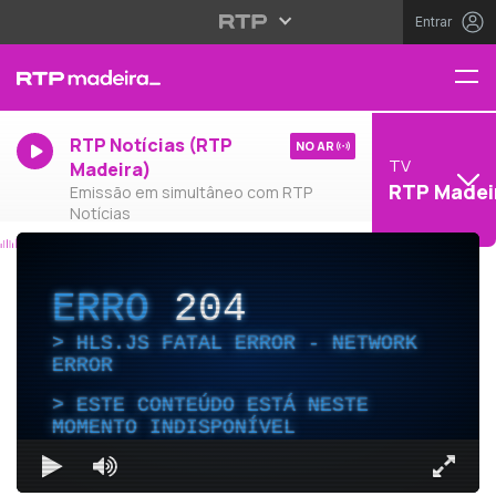
Entrar
RTP Notícias (RTP
NO AR
TV
Madeira)
RTP Madei
Emissão em simultâneo com RTP
Notícias
ERRO
204
HLS.JS FATAL ERROR - NETWORK
ERROR
ESTE CONTEÚDO ESTÁ NESTE
MOMENTO INDISPONÍVEL