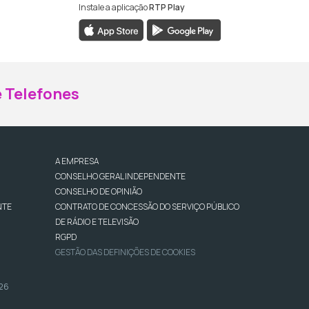
Instale a aplicação
RTP Play
ebook da RTP Madeira
nstagram da RTP Madeira
 Telefones
A EMPRESA
CONSELHO GERAL INDEPENDENTE
CONSELHO DE OPINIÃO
NTE
CONTRATO DE CONCESSÃO DO SERVIÇO PÚBLICO
DE RÁDIO E TELEVISÃO
RGPD
GESTÃO DAS DEFINIÇÕES DE COOKIES
026