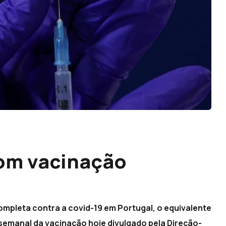
om vacinação
ompleta contra a covid-19 em Portugal, o equivalente
 semanal da vacinação hoje divulgado pela Direção-