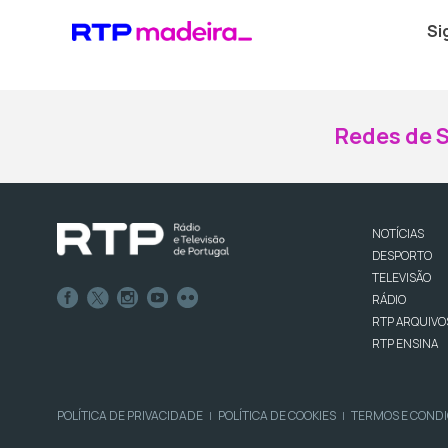
Si
Redes de S
NOTÍCIAS
DESPORTO
TELEVISÃO
RÁDIO
RTP ARQUIVO
RTP ENSINA
POLÍTICA DE PRIVACIDADE
POLÍTICA DE COOKIES
TERMOS E COND
|
|