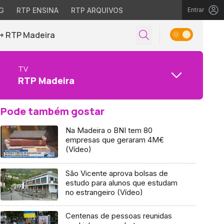
G
RTP ENSINA
RTP ARQUIVOS
Entrar
+ RTP Madeira
TV
RTP Madeira
Pode também gostar
Na Madeira o BNI tem 80
empresas que geraram 4M€
(Vídeo)
São Vicente aprova bolsas de
estudo para alunos que estudam
no estrangeiro (Vídeo)
Centenas de pessoas reunidas