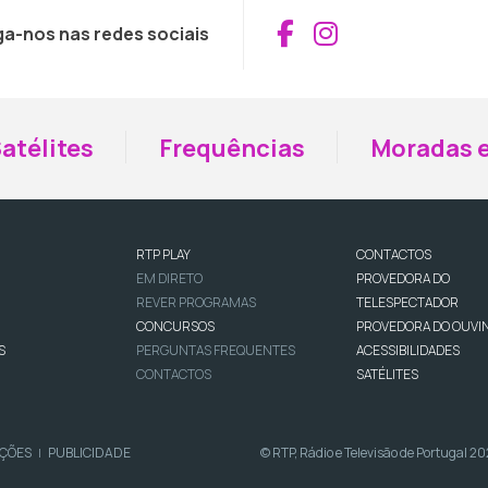
Aceder ao Fac
Aceder ao I
ga-nos nas redes sociais
atélites
Frequências
Moradas e
RTP PLAY
CONTACTOS
EM DIRETO
PROVEDORA DO
REVER PROGRAMAS
TELESPECTADOR
CONCURSOS
PROVEDORA DO OUVI
S
PERGUNTAS FREQUENTES
ACESSIBILIDADES
CONTACTOS
SATÉLITES
IÇÕES
PUBLICIDADE
© RTP, Rádio e Televisão de Portugal 2
|