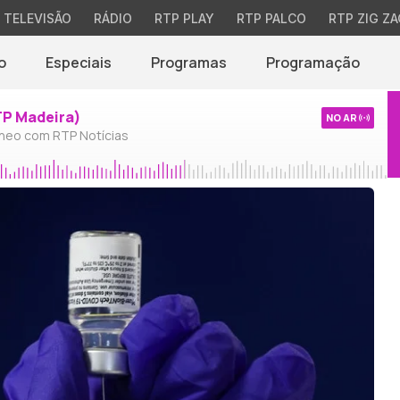
TELEVISÃO
RÁDIO
RTP PLAY
RTP PALCO
RTP ZIG ZA
o
Especiais
Programas
Programação
TP Madeira)
NO AR
neo com RTP Notícias