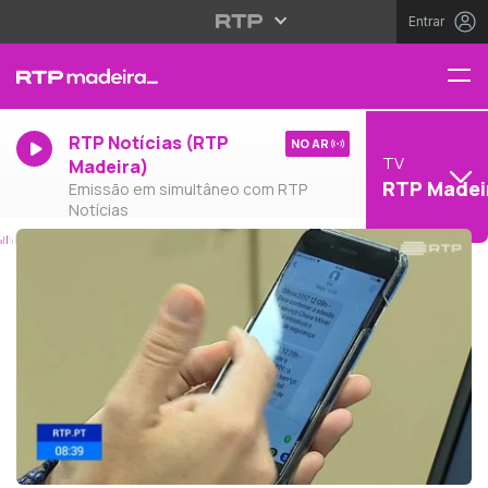
Entrar
RTP Notícias (RTP
NO AR
TV
Madeira)
RTP Madei
Emissão em simultâneo com RTP
Notícias