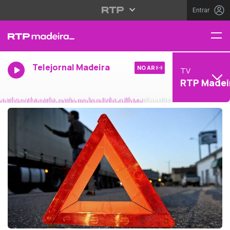
Entrar
Telejornal Madeira
NO AR
TV
RTP Madei