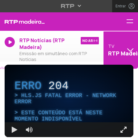
Entrar
RTP Notícias (RTP
NO AR
TV
Madeira)
RTP Madei
Emissão em simultâneo com RTP
Notícias
ERRO
204
HLS.JS FATAL ERROR - NETWORK
ERROR
ESTE CONTEÚDO ESTÁ NESTE
MOMENTO INDISPONÍVEL